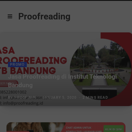
Proofreading
PROMO
Jasa Proofreading di Institut Teknologi
Bandung
BY
PROOF.MIN
JANUARY 5, 2020
2 MINS READ