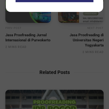
PREV POST
NEXT POST
Jasa Proofreading Jurnal
Jasa Proofreading di
Internasional di Purwokerto
Universitas Negeri
Yogyakarta
2 MINS READ
2 MINS READ
Related Posts