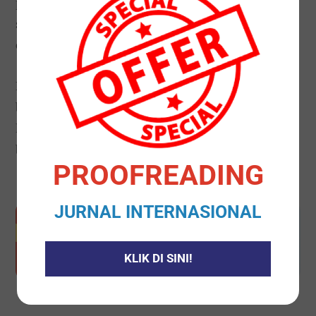
penerjemahan dan proofreading di Dian Translation,
silakan hubungi kami via WA 085228001002 atau
email
info@diantranslation.com
Perlu diketahui, bahwa Dian Translation tidak
berdomisili di Kota Solo. Jadi kami tidak bisa bertemu
langsung. Bila ada pertanyaan lebih lanjut, silakan
bisa menghubungi kami via telepon atau email kami.
PROOFREADING
JURNAL INTERNASIONAL
KLIK DI SINI!