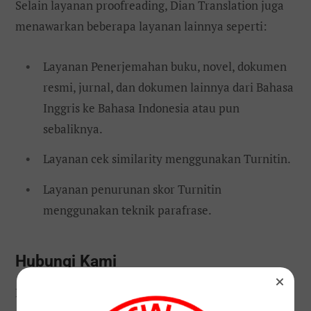
Selain layanan proofreading, Dian Translation juga
menawarkan beberapa layanan lainnya seperti:
Layanan Penerjemahan buku, novel, dokumen
resmi, jurnal, dan dokumen lainnya dari Bahasa
Inggris ke Bahasa Indonesia atau pun
sebaliknya.
Layanan cek similarity menggunakan Turnitin.
Layanan penurunan skor Turnitin
menggunakan teknik parafrase.
Hubungi Kami
Bila Anda berniat untuk menggunakan jasa