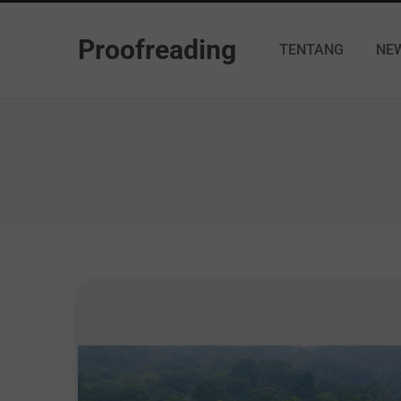
Proofreading
TENTANG
NE
B