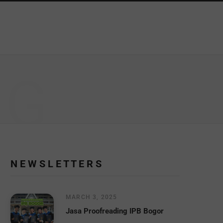
NG
N E W S L E T T E R S
MARCH 3, 2025
Jasa Proofreading IPB Bogor