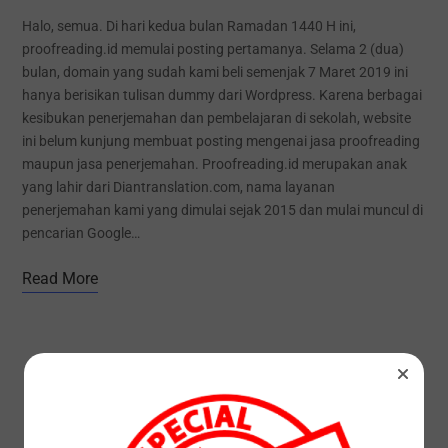
Halo, semua. Di hari kedua bulan Ramadan 1440 H ini,
proofreading.id memulai posting pertamanya. Selama 2 (dua)
bulan, domain yang sudah kami beli semenjak 7 Maret 2019 ini
hanya berisikan tulisan dummy dari Wordpress. Karena berbagai
kesibukan penerjemahan dan pembelajaran di sekolah, website
ini belum kunjung membuat posting mengenai jasa proofreading
maupun jasa penerjemahan. Proofreading.id merupakan anak
yang lahir dari Diantranslation.com, nama layanan
penerjemahan kami yang dimulai sejak 2015 dan mulai muncul di
pencarian Google…
Read More