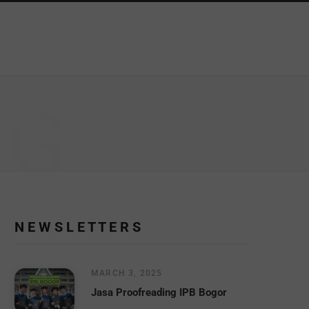
NG
N E W S L E T T E R S
MARCH 3, 2025
Jasa Proofreading IPB Bogor