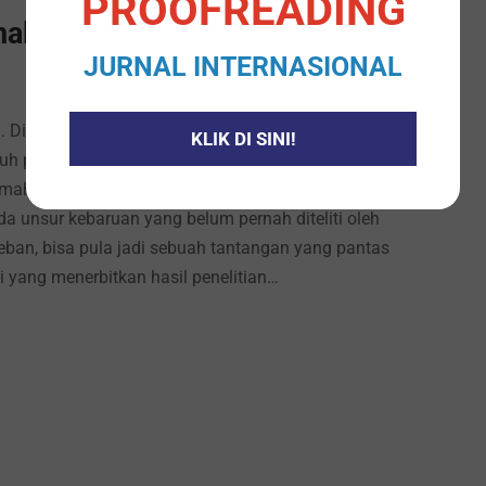
PROOFREADING
nal tentang Covid-19
JURNAL INTERNASIONAL
9. Di tengah merebaknya wabah Covid-19 di seluruh
KLIK DI SINI!
ruh perkuliahan berjalan secara maya. Google
ahasiswa kedokteran, wabah Covid-19 ini mejadi
a unsur kebaruan yang belum pernah diteliti oleh
eban, bisa pula jadi sebuah tantangan yang pantas
ti yang menerbitkan hasil penelitian…